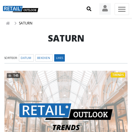
SATURN
SATURN
SORTEER:
DATUM
BEKEKEN
LIKES
TRENDS
145