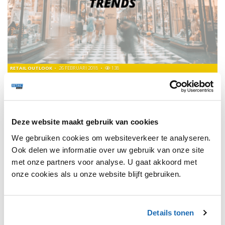
RETAIL OUTLOOK
26 FEBRUARI 2018
138
MOEDERBEDRIJF MEDIAMARKT WIL GELIJKE PRIJZEN
ONLINE EN FYSIEK
Het doel van MediaMarkt is om ervoor te zorgen dat de
prijsverschillen tussen online en offline verdwijnen.
Deze website maakt gebruik van cookies
We gebruiken cookies om websiteverkeer te analyseren.
Ook delen we informatie over uw gebruik van onze site
TRENDS
117
met onze partners voor analyse. U gaat akkoord met
onze cookies als u onze website blijft gebruiken.
Details tonen