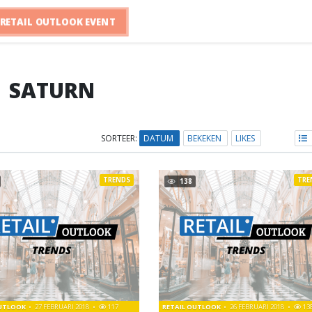
RETAIL OUTLOOK EVENT
SATURN
SORTEER:
DATUM
BEKEKEN
LIKES
TRENDS
TRE
138
OUTLOOK
27 FEBRUARI 2018
117
RETAIL OUTLOOK
26 FEBRUARI 2018
13