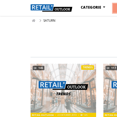
CATEGORIE
SATURN
TRENDS
145
117
RETAIL OUTLOOK
22 OKTOBER 2019
145
RETAIL 