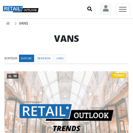
VANS
VANS
SORTEER:
DATUM
BEKEKEN
LIKES
TRENDS
98