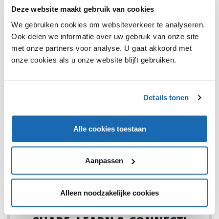
Deze website maakt gebruik van cookies
We gebruiken cookies om websiteverkeer te analyseren.
Ook delen we informatie over uw gebruik van onze site
met onze partners voor analyse. U gaat akkoord met
RETAIL OUTLOOK
30 JULI 2018
104
onze cookies als u onze website blijft gebruiken.
VANS MAAKT SPECIALE COLLECTIE VOOR HET VAN
GOGH MUSEUM
Door de iconische kunstwerken van Van Gogh te combineren
Details tonen
met de moderne Vans, hoopt het museum de kunst aan een
nieuw publiek buiten het museum te tonen.
Alle cookies toestaan
Aanpassen
1
Alleen noodzakelijke cookies