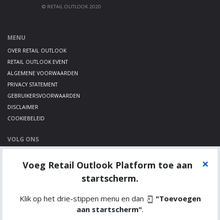
© RETAIL OUTLOOK 2020
MENU
OVER RETAIL OUTLOOK
RETAIL OUTLOOK EVENT
ALGEMENE VOORWAARDEN
PRIVACY STATEMENT
GEBRUIKERSVOORWAARDEN
DISCLAIMER
COOKIEBELEID
VOLG ONS
LINKEDIN
Voeg Retail Outlook Platform toe aan
TWITTER
YOUTUBE
startscherm.
Klik op het drie-stippen menu en dan
"Toevoegen
aan startscherm"
.