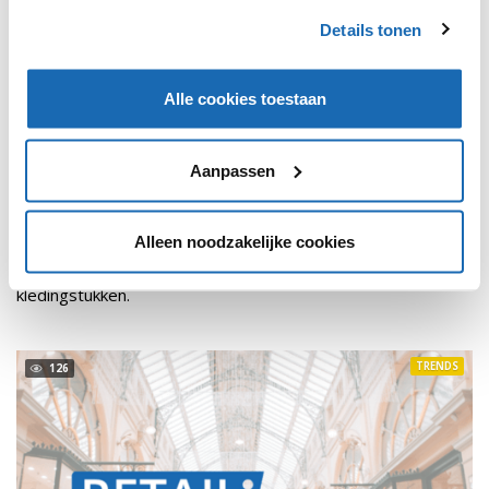
Details tonen
Alle cookies toestaan
Aanpassen
RETAIL OUTLOOK
16 OKTOBER 2018
151
ASOS TEST GOOGLE ASSISTANT
Alleen noodzakelijke cookies
Met Enki kunnen gebruikers makkelijk zoeken naar nieuwe
kledingstukken.
TRENDS
126