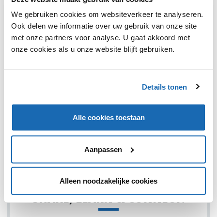
We gebruiken cookies om websiteverkeer te analyseren.
Ook delen we informatie over uw gebruik van onze site
met onze partners voor analyse. U gaat akkoord met
onze cookies als u onze website blijft gebruiken.
RETAIL OUTLOOK
10 OKTOBER 2022
116
DOVE BRENGT REAL BEAUTY NAAR DE METAVERSE
Dove brengt hun langlopende Real Beauty-campagne nu ook
Details tonen
uit naar de virtuele wereld.
Alle cookies toestaan
Aanpassen
1
Alleen noodzakelijke cookies
SHARE, LEARN & CONNECT!