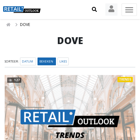
DOVE
DOVE
SORTEER:
DATUM
BEKEKEN
LIKES
TRENDS
127