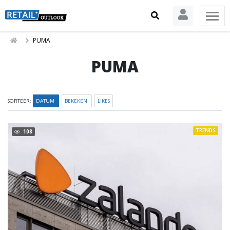
PUMA
PUMA
SORTEER:
DATUM
BEKEKEN
LIKES
TRENDS
108