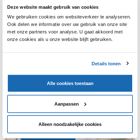
Deze website maakt gebruik van cookies
We gebruiken cookies om websiteverkeer te analyseren.
Ook delen we informatie over uw gebruik van onze site
met onze partners voor analyse. U gaat akkoord met
onze cookies als u onze website blijft gebruiken.
Details tonen
RETAIL OUTLOOK
11 OKTOBER 2021
153
PUMA INTRODUCEERT DUURZAMERE SCHOENENDOZEN
Puma introduceert nieuwe schoenendozen die gemaakt zijn
Alle cookies toestaan
van meer dan 95 procent gerecycled karton.
Aanpassen
TRENDS
107
Alleen noodzakelijke cookies