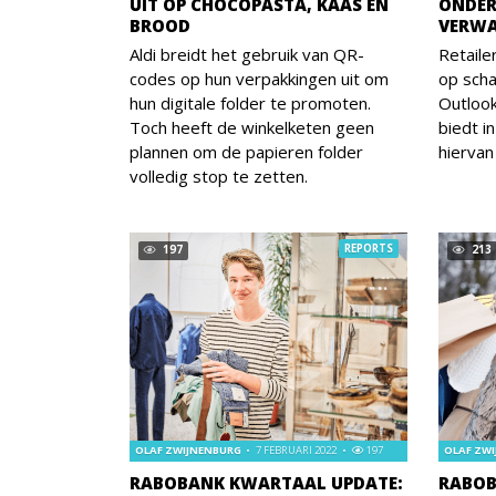
UIT OP CHOCOPASTA, KAAS EN
ONDER
BROOD
VERWA
Aldi breidt het gebruik van QR-
Retaile
codes op hun verpakkingen uit om
op schaa
hun digitale folder te promoten.
Outlook
Toch heeft de winkelketen geen
biedt i
plannen om de papieren folder
hiervan
volledig stop te zetten.
REPORTS
197
213
OLAF ZWIJNENBURG
7 FEBRUARI 2022
197
OLAF ZW
RABOBANK KWARTAAL UPDATE:
RABOB