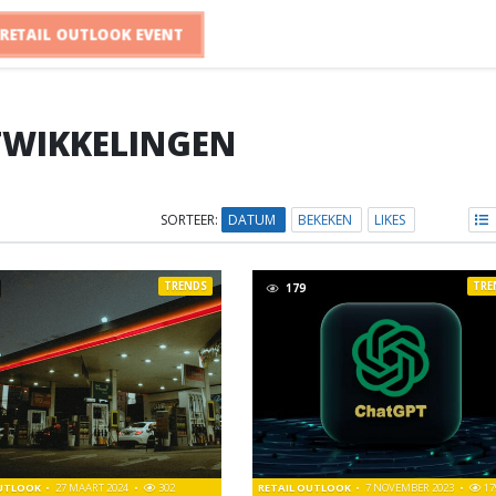
RETAIL OUTLOOK EVENT
WIKKELINGEN
SORTEER:
DATUM
BEKEKEN
LIKES
TRENDS
TRE
179
OUTLOOK
27 MAART 2024
302
RETAIL OUTLOOK
7 NOVEMBER 2023
17