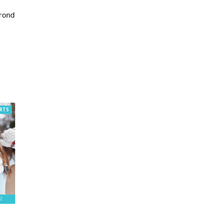
 rond
RTS
2