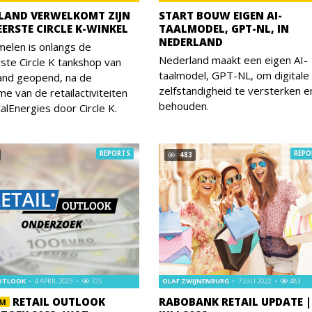
LAND VERWELKOMT ZIJN
START BOUW EIGEN AI-
EERSTE CIRCLE K-WINKEL
TAALMODEL, GPT-NL, IN
NEDERLAND
melen is onlangs de
Nederland maakt een eigen AI-
rste Circle K tankshop van
taalmodel, GPT-NL, om digitale
and geopend, na de
zelfstandigheid te versterken e
e van de retailactiviteiten
behouden.
alEnergies door Circle K.
REPORTS
REPO
483
OUTLOOK
4 APRIL 2023
725
OLAF ZWIJNENBURG
7 JULI 2022
483
RETAIL OUTLOOK
RABOBANK RETAIL UPDATE |
UM