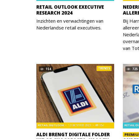
RETAIL OUTLOOK EXECUTIVE
NEDER
RESEARCH 2024
ALLER
Inzichten en verwachtingen van
Bij Har
Nederlandse retail executives.
alleree
Nederl
overnam
van Tot
TRENDS
154
725
RETAIL OUTLOOK
12 OKTOBER 2023
154
RETAIL 
ALDI BRENGT DIGITALE FOLDER
PREMI