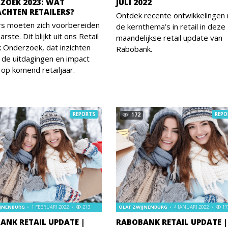
ZOEK 2023: WAT
JULI 2022
CHTEN RETAILERS?
Ontdek recente ontwikkelingen
rs moeten zich voorbereiden
de kernthema’s in retail in deze
rste. Dit blijkt uit ons Retail
maandelijkse retail update van
 Onderzoek, dat inzichten
Rabobank.
n de uitdagingen en impact
 op komend retailjaar.
REPORTS
REPO
172
IJNENBURG
1 FEBRUARI 2022
213
OLAF ZWIJNENBURG
4 JANUARI 2022
17
ANK RETAIL UPDATE |
RABOBANK RETAIL UPDATE |