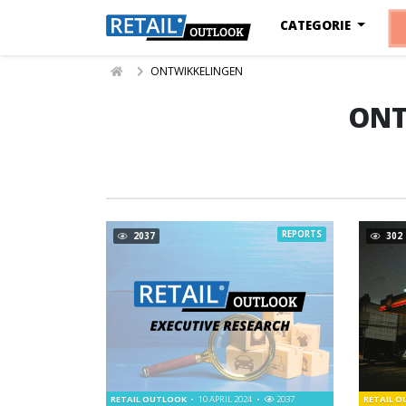
CATEGORIE
ONTWIKKELINGEN
ONT
REPORTS
2037
302
RETAIL OUTLOOK
10 APRIL 2024
2037
RETAIL 