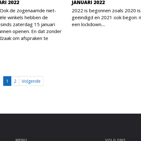
ARI 2022
JANUARI 2022
 Ook de zogenaamde niet-
2022 is begonnen zoals 2020 is
ële winkels hebben de
geëindigd en 2021 ook begon: 
sinds zaterdag 15 januari
een lockdown....
unnen openen. En dat zonder
dzaak om afspraken te
1
2
Volgende
MENU
VOLG ONS