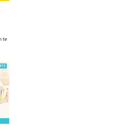
n te
RTS