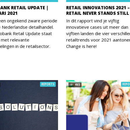
ANK RETAIL UPDATE |
RETAIL INNOVATIONS 2021 –
ARI 2021
RETAIL NEVER STANDS STILL
 een ongekend zware periode
In dit rapport vind je vijftig
 Nederlandse detailhandel.
innovatieve cases uit meer dan
obank Retail Update staat
vijftien landen die vier verschill
 met relevante
retailtrends voor 2021 aantone
elingen in de retailsector.
Change is here!
REPORTS
REPO
465