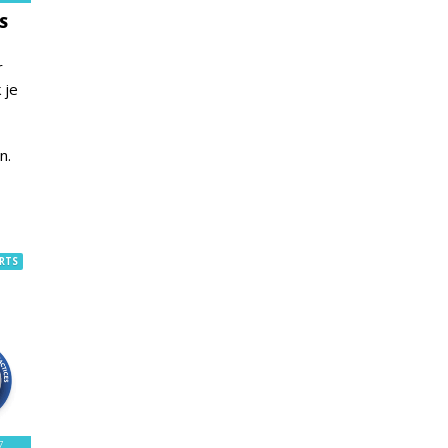
S
r
 je
n.
RTS
7