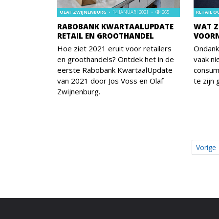
OLAF ZWIJNENBURG
14 JANUARI 2021
265
RETAIL 
RABOBANK KWARTAALUPDATE
WAT Z
RETAIL EN GROOTHANDEL
VOOR
Hoe ziet 2021 eruit voor retailers
Ondank
en groothandels? Ontdek het in de
vaak ni
eerste Rabobank KwartaalUpdate
consum
van 2021 door Jos Voss en Olaf
te zijn
Zwijnenburg.
Vorige