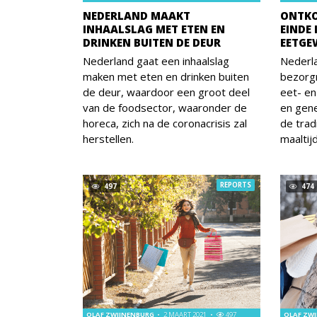
NEDERLAND MAAKT
ONTKO
INHAALSLAG MET ETEN EN
EINDE
DRINKEN BUITEN DE DEUR
EETG
Nederland gaat een inhaalslag
Nederl
maken met eten en drinken buiten
bezorg
de deur, waardoor een groot deel
eet- en
van de foodsector, waaronder de
en gene
horeca, zich na de coronacrisis zal
de trad
herstellen.
maaltijd
REPORTS
497
474
OLAF ZWIJNENBURG
2 MAART 2021
497
OLAF ZW