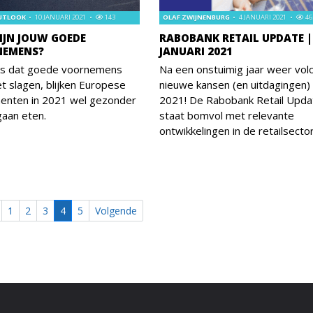
OUTLOOK
10 JANUARI 2021
143
OLAF ZWIJNENBURG
4 JANUARI 2021
46
IJN JOUW GOEDE
RABOBANK RETAIL UPDATE |
NEMENS?
JANUARI 2021
s dat goede voornemens
Na een onstuimig jaar weer vol
et slagen, blijken Europese
nieuwe kansen (en uitdagingen) 
enten in 2021 wel gezonder
2021! De Rabobank Retail Upda
 gaan eten.
staat bomvol met relevante
ontwikkelingen in de retailsector
1
2
3
4
5
Volgende