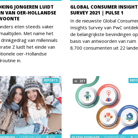
KING JONGEREN LUIDT
GLOBAL CONSUMER INSIGHT
 IN VAN OER-HOLLANDSE
SURVEY 2021 | PULSE 1
EWOONTE
In de nieuwste Global Consume
anders eten steeds vaker
Insights Survey van PwC ontdek
maaltijden. Met name het
de belangrijkste bevindingen op
 drinkgedrag van millennials
basis van antwoorden van ruim
ratie Z luidt het einde van
8.700 consumenten uit 22 lande
itionele oer-Hollandse
routine in.
REPORTS
REPO
237
IJNENBURG
2 FEBRUARI 2021
474
ALYSSA VOGELAAR
19 JANUARI 2021
23