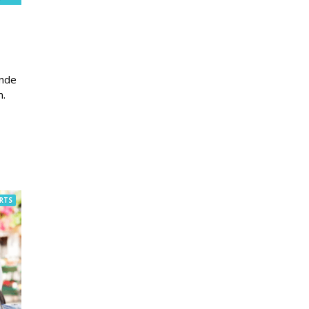
ende
n.
RTS