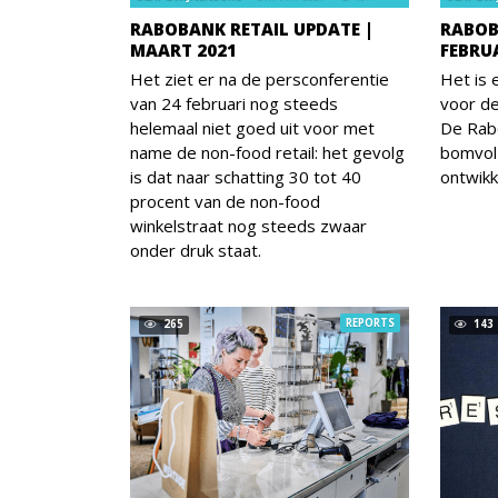
RABOBANK RETAIL UPDATE |
RABOB
MAART 2021
FEBRU
Het ziet er na de persconferentie
Het is
van 24 februari nog steeds
voor de
helemaal niet goed uit voor met
De Rab
name de non-food retail: het gevolg
bomvol
is dat naar schatting 30 tot 40
ontwikk
procent van de non-food
winkelstraat nog steeds zwaar
onder druk staat.
REPORTS
265
143