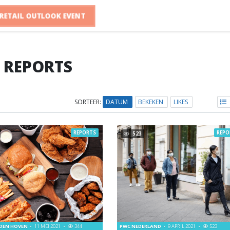
RETAIL OUTLOOK EVENT
REPORTS
SORTEER:
DATUM
BEKEKEN
LIKES
REPORTS
REPO
523
 DEN HOVEN
11 MEI 2021
344
PWC NEDERLAND
9 APRIL 2021
523