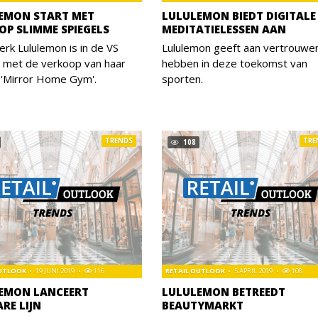
EMON START MET
LULULEMON BIEDT DIGITALE
OP SLIMME SPIEGELS
MEDITATIELESSEN AAN
rk Lululemon is in de VS
Lululemon geeft aan vertrouwe
t met de verkoop van haar
hebben in deze toekomst van
 'Mirror Home Gym'.
sporten.
TRENDS
TRE
108
OUTLOOK
19 JUNI 2019
116
RETAIL OUTLOOK
5 APRIL 2019
108
EMON LANCEERT
LULULEMON BETREEDT
RE LIJN
BEAUTYMARKT