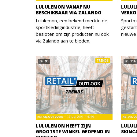
LULULEMON VANAF NU
LULUL
BESCHIKBAAR VIA ZALANDO
VERKO
Lululemon, een bekend merk in de
Sportme
sportkledingindustrie, heeft
gestar
besloten om zijn producten nu ook
nieuwe
via Zalando aan te bieden.
TRENDS
93
116
RETAIL OUTLOOK
15 JULI 2019
93
RETAIL 
LULULEMON HEEFT ZIJN
LULUL
GROOTSTE WINKEL GEOPEND IN
SKINCA