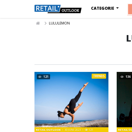
CATEGORIE
LULULEMON
TRENDS
121
136
RETAIL OUTLOOK
30 JUNI 2023
121
RETAIL 