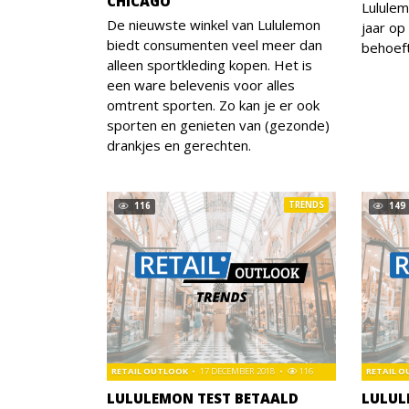
CHICAGO
Lululem
De nieuwste winkel van Lululemon
jaar op
biedt consumenten veel meer dan
behoeft
alleen sportkleding kopen. Het is
een ware belevenis voor alles
omtrent sporten. Zo kan je er ook
sporten en genieten van (gezonde)
drankjes en gerechten.
TRENDS
116
149
RETAIL OUTLOOK
17 DECEMBER 2018
116
RETAIL 
LULULEMON TEST BETAALD
LULUL