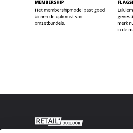
MEMBERSHIP
FLAGS
Het membershipmodel past goed
Lululem
binnen de opkomst van
gevesti
omzetbundels.
merk nu
in de m
© RETAIL OUTLOOK 2020