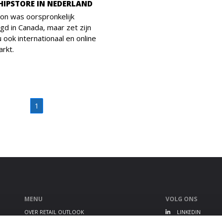
HIPSTORE IN NEDERLAND
on was oorspronkelijk
gd in Canada, maar zet zijn
 ook internationaal en online
arkt.
1
MENU
VOLG ONS
OVER RETAIL OUTLOOK
LINKEDIN