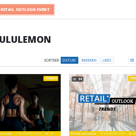
RETAIL OUTLOOK EVENT
LULULEMON
SORTEER:
DATUM
BEKEKEN
LIKES
TRENDS
TRE
94
OUTLOOK
18 NOVEMBER 2020
136
RETAIL OUTLOOK
4 NOVEMBER 2019
94