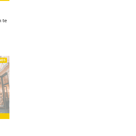
n te
NDS