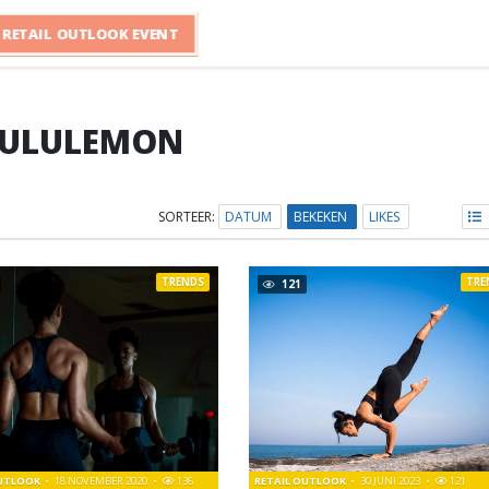
RETAIL OUTLOOK EVENT
LULULEMON
SORTEER:
DATUM
BEKEKEN
LIKES
TRENDS
TRE
121
OUTLOOK
18 NOVEMBER 2020
136
RETAIL OUTLOOK
30 JUNI 2023
121