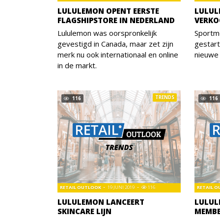
LULULEMON OPENT EERSTE
LULUL
FLAGSHIPSTORE IN NEDERLAND
VERKO
Lululemon was oorspronkelijk
Sportme
gevestigd in Canada, maar zet zijn
gestar
merk nu ook internationaal en online
nieuwe
in de markt.
TRENDS
116
116
RETAIL OUTLOOK
19 JUNI 2019
116
RETAIL 
LULULEMON LANCEERT
LULUL
SKINCARE LIJN
MEMBE