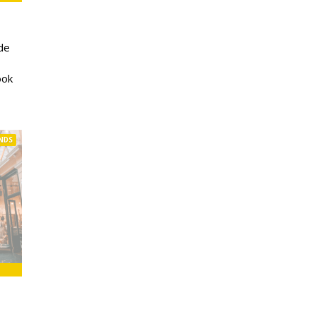
de
ook
NDS