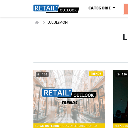
CATEGORIE
LULULEMON
TRENDS
150
136
RETAIL OUTLOOK
6 DECEMBER 2018
150
RETAIL 