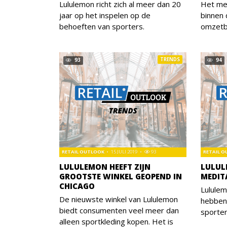
Lululemon richt zich al meer dan 20
Het me
jaar op het inspelen op de
binnen
behoeften van sporters.
omzetb
TRENDS
93
94
RETAIL OUTLOOK
15 JULI 2019
93
RETAIL 
LULULEMON HEEFT ZIJN
LULUL
GROOTSTE WINKEL GEOPEND IN
MEDIT
CHICAGO
Lululem
De nieuwste winkel van Lululemon
hebben
biedt consumenten veel meer dan
sporten
alleen sportkleding kopen. Het is