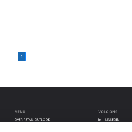
1
MENU
VOLG ONS
OVER RETAIL OUTLOOK
LINKEDIN
RETAIL OUTLOOK EVENT
TWITTER