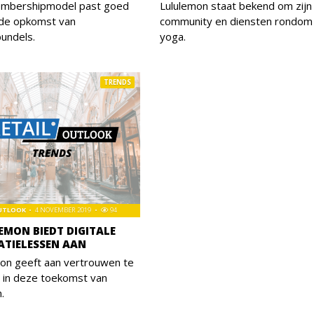
mbershipmodel past goed
Lululemon staat bekend om zijn
 de opkomst van
community en diensten rondom
undels.
yoga.
TRENDS
OUTLOOK
4 NOVEMBER 2019
94
EMON BIEDT DIGITALE
ATIELESSEN AAN
on geeft aan vertrouwen te
 in deze toekomst van
.