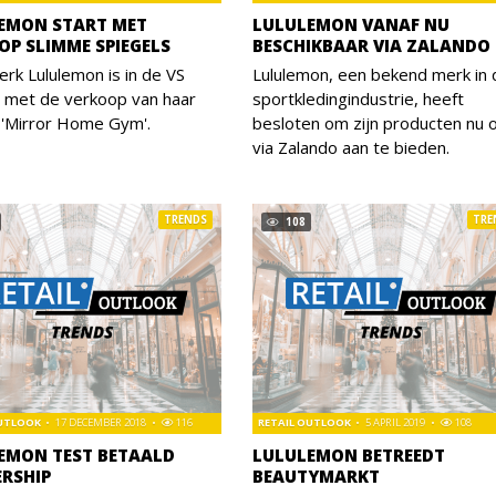
EMON START MET
LULULEMON VANAF NU
OP SLIMME SPIEGELS
BESCHIKBAAR VIA ZALANDO
rk Lululemon is in de VS
Lululemon, een bekend merk in 
t met de verkoop van haar
sportkledingindustrie, heeft
 'Mirror Home Gym'.
besloten om zijn producten nu 
via Zalando aan te bieden.
TRENDS
TRE
108
OUTLOOK
17 DECEMBER 2018
116
RETAIL OUTLOOK
5 APRIL 2019
108
EMON TEST BETAALD
LULULEMON BETREEDT
RSHIP
BEAUTYMARKT