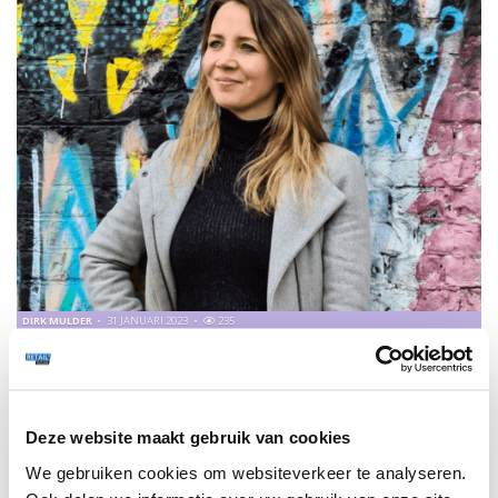
DIRK MULDER
31 JANUARI 2023
235
“IK STELDE ME DE VRAAG: WAT DOEN WE MET DE OUDE
VOETBALSHIRTS?”
ING Sector Banker Dirk Mulder gaat in gesprek met Nicole
Bekkers, oprichter van FC88.
Deze website maakt gebruik van cookies
We gebruiken cookies om websiteverkeer te analyseren.