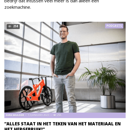
bedrijf dat intussen veel meer is dan alleen een
zoekmachine.
PODCASTS
258
DIRK MULDER
13 JANUARI 2023
258
“ALLES STAAT IN HET TEKEN VAN HET MATERIAAL EN
HET HERGEBRUIK!”