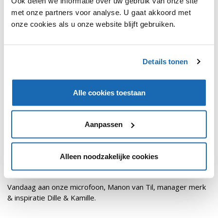
Ook delen we informatie over uw gebruik van onze site
PODCASTS
327
met onze partners voor analyse. U gaat akkoord met
onze cookies als u onze website blijft gebruiken.
Details tonen
Alle cookies toestaan
Aanpassen
RUBEN BROODCOORENS
25 JANUARI 2023
327
Alleen noodzakelijke cookies
JE KERNWAARDEN ALS GIDS VOOR JE CONCEPT | DILLE
& KAMILLE
Vandaag aan onze microfoon, Manon van Til, manager merk
& inspiratie Dille & Kamille.