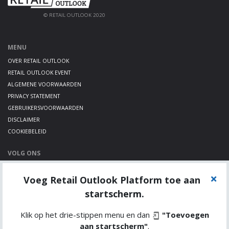
© RETAIL OUTLOOK 2020
MENU
OVER RETAIL OUTLOOK
RETAIL OUTLOOK EVENT
ALGEMENE VOORWAARDEN
PRIVACY STATEMENT
GEBRUIKERSVOORWAARDEN
DISCLAIMER
COOKIEBELEID
VOLG ONS
LINKEDIN
Voeg Retail Outlook Platform toe aan
TWITTER
YOUTUBE
startscherm.
Klik op het drie-stippen menu en dan
"Toevoegen
aan startscherm"
.