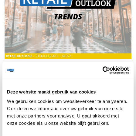
RETAIL OUTLOOK
23 OKTOBER 2017
772
LIDL OPENT NON-FOOD WINKEL
De winkel is gemakkelijk voor klanten die alleen
geïnteresseerd zijn in het non-food aanbod van de
supermarktketen.
Deze website maakt gebruik van cookies
We gebruiken cookies om websiteverkeer te analyseren.
TRENDS
162
Ook delen we informatie over uw gebruik van onze site
met onze partners voor analyse. U gaat akkoord met
onze cookies als u onze website blijft gebruiken.