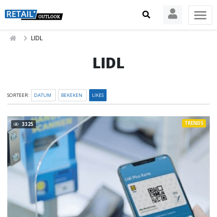
LIDL
LIDL
SORTEER:
DATUM
BEKEKEN
LIKES
TRENDS
3325