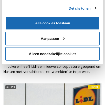
Details tonen
Alle cookies toestaan
Aanpassen
RETAIL OUTLOOK
11 DECEMBER 2020
162
Alleen noodzakelijke cookies
LIDL TEST EEN NIEUW WINKELCONCEPT MET
'EETWERELDEN'
In Lokeren heeft Lidl een nieuwe concept store geopend om
klanten met verschillende 'eetwerelden' te inspireren.
TRENDS
159