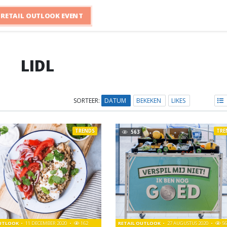
RETAIL OUTLOOK EVENT
LIDL
SORTEER:
DATUM
BEKEKEN
LIKES
TRENDS
TRE
563
OUTLOOK
11 DECEMBER 2020
162
RETAIL OUTLOOK
27 AUGUSTUS 2020
56