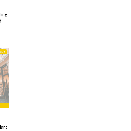
ling
d
NDS
lant