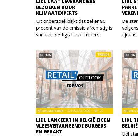
LIDL LAAT LEVERANCIERS
LIDL 
BEZOEKEN DOOR
PAKKET
KLIMAATEXPERTS
VEREN
Uit onderzoek blijkt dat zeker 80
De star
procent van de emissie afkomstig is
volgen
van een zestigtal leveranciers.
tijdens
TRENDS
125
96
RETAIL OUTLOOK
30 JANUARI 2020
125
RETAIL 
LIDL LANCEERT IN BELGIË EIGEN
LIDL T
VLEESVERVANGENDE BURGERS
BELGIË
EN GEHAKT
Lidl st