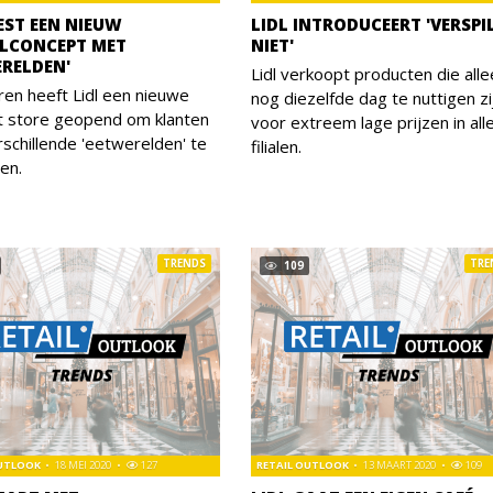
EST EEN NIEUW
LIDL INTRODUCEERT 'VERSPIL
LCONCEPT MET
NIET'
ERELDEN'
Lidl verkoopt producten die all
ren heeft Lidl een nieuwe
nog diezelfde dag te nuttigen zi
t store geopend om klanten
voor extreem lage prijzen in all
schillende 'eetwerelden' te
filialen.
ren.
TRENDS
TRE
109
OUTLOOK
18 MEI 2020
127
RETAIL OUTLOOK
13 MAART 2020
109