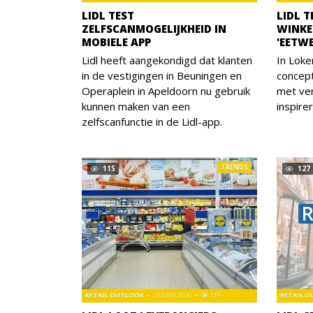
LIDL TEST
LIDL T
ZELFSCANMOGELIJKHEID IN
WINKE
MOBIELE APP
'EETW
Lidl heeft aangekondigd dat klanten
In Loke
in de vestigingen in Beuningen en
concep
Operaplein in Apeldoorn nu gebruik
met ver
kunnen maken van een
inspire
zelfscanfunctie in de Lidl-app.
TRENDS
115
127
RETAIL OUTLOOK
22 JUNI 2020
115
RETAIL 