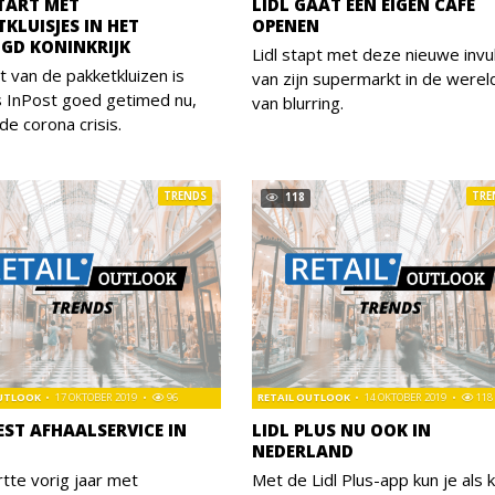
START MET
LIDL GAAT EEN EIGEN CAFÉ
KLUISJES IN HET
OPENEN
IGD KONINKRIJK
Lidl stapt met deze nieuwe invul
t van de pakketkluizen is
van zijn supermarkt in de werel
s InPost goed getimed nu,
van blurring.
 de corona crisis.
TRENDS
TRE
118
OUTLOOK
17 OKTOBER 2019
96
RETAIL OUTLOOK
14 OKTOBER 2019
118
EST AFHAALSERVICE IN
LIDL PLUS NU OOK IN
NEDERLAND
artte vorig jaar met
Met de Lidl Plus-app kun je als k