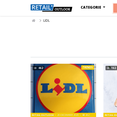
CATEGORIE
LIDL
TRENDS
462
162
RETAIL OUTLOOK
20 DECEMBER 2020
462
RETAIL 