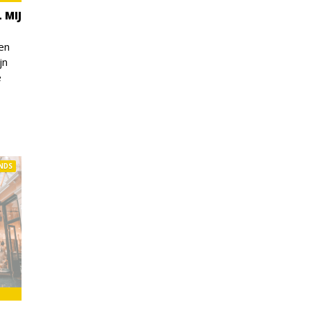
 MIJ
een
jn
e
NDS