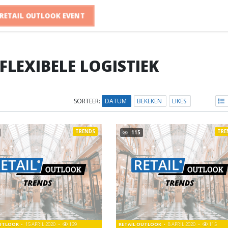
RETAIL OUTLOOK EVENT
 FLEXIBELE LOGISTIEK
SORTEER:
DATUM
BEKEKEN
LIKES
TRENDS
TRE
115
OUTLOOK
15 APRIL 2020
139
RETAIL OUTLOOK
8 APRIL 2020
115