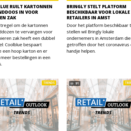
LUE RUILT KARTONNEN
BRINGLY STELT PLATFORM
NDDOOS IN VOOR
BESCHIKBAAR VOOR LOKALE
REN ZAK
RETAILERS IN AMST
tregel om de kartonnen
Door het platform beschikbaar 
ddozen te vervangen voor
stellen wil Bringly lokale
ieren zak heeft een dubbel
ondernemers in Amsterdam die 
l: Coolblue bespaart
getroffen door het coronavirus
e een hoop karton en er
handje helpen.
meer bestellingen in een
s.
TRENDS
TRE
91