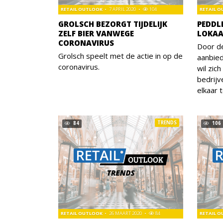
RETAIL OUTLOOK
7 APRIL 2020
104
RETAIL 
GROLSCH BEZORGT TIJDELIJK
PEDDLE
ZELF BIER VANWEGE
LOKAA
CORONAVIRUS
Door de
Grolsch speelt met de actie in op de
aanbied
coronavirus.
wil zic
bedrijv
elkaar 
TRENDS
84
106
RETAIL OUTLOOK
26 MAART 2020
84
RETAIL 