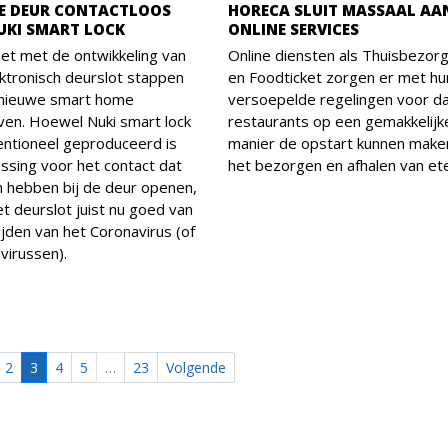
JE DEUR CONTACTLOOS
HORECA SLUIT MASSAAL AAN
UKI SMART LOCK
ONLINE SERVICES
et met de ontwikkeling van
Online diensten als Thuisbezorg
ktronisch deurslot stappen
en Foodticket zorgen er met hu
 nieuwe smart home
versoepelde regelingen voor d
ieven. Hoewel Nuki smart lock
restaurants op een gemakkelijk
tentioneel geproduceerd is
manier de opstart kunnen make
ossing voor het contact dat
het bezorgen en afhalen van et
 hebben bij de deur openen,
t deurslot juist nu goed van
tijden van het Coronavirus (of
virussen).
2
3
4
5
…
23
Volgende