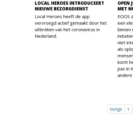
LOCAL HEROES INTRODUCEERT
OPEN 
NIEUWE BEZORGDIENST
MET N
Local Heroes heeft de app
EOOS z
vervroegd actief gemaakt door het
een ele
uitbreken van het coronavirus in
binnen
Nederland.
initiat
niet in
als opl
mensen
komt he
pas in 
andere 
Vorige
1