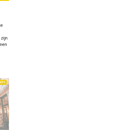
te
zijn
 een
NDS