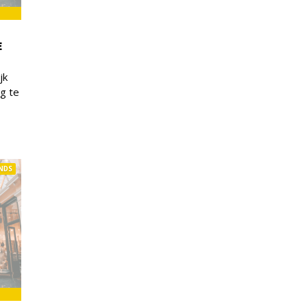
E
jk
g te
NDS