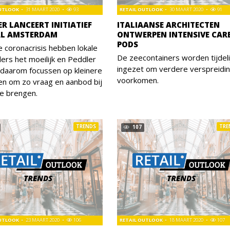
OUTLOOK
31 MAART 2020
93
RETAIL OUTLOOK
30 MAART 2020
91
R LANCEERT INITIATIEF
ITALIAANSE ARCHITECTEN
L AMSTERDAM
ONTWERPEN INTENSIVE CAR
PODS
 coronacrisis hebben lokale
De zeecontainers worden tijdeli
ers het moeilijk en Peddler
ingezet om verdere verspreidin
h daarom focussen op kleinere
voorkomen.
en om zo vraag en aanbod bij
te brengen.
TRENDS
TRE
107
OUTLOOK
23 MAART 2020
106
RETAIL OUTLOOK
18 MAART 2020
107