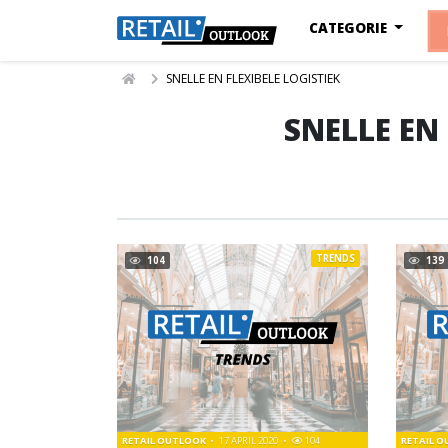
CATEGORIE
SNELLE EN FLEXIBELE LOGISTIEK
SNELLE EN
TRENDS
104
139
RETAIL OUTLOOK
17 APRIL 2020
104
RETAIL 