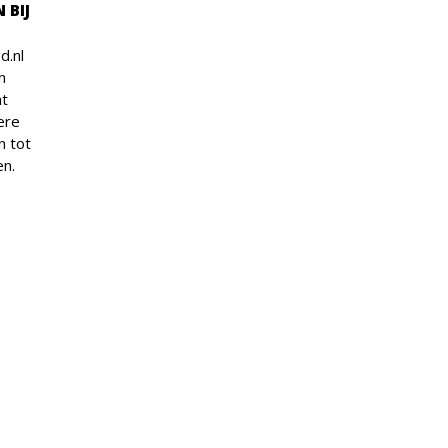
 BIJ
d.nl
n
at
ere
n tot
en.