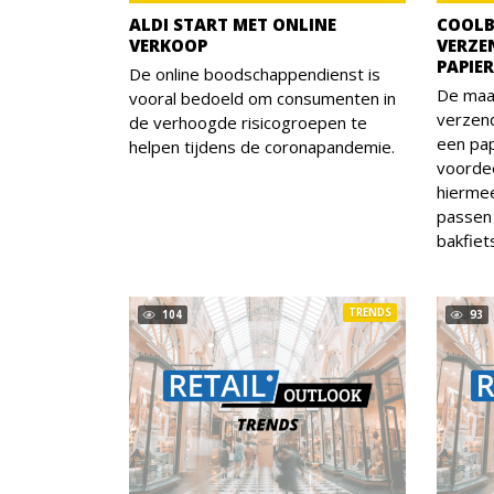
ALDI START MET ONLINE
COOLB
VERKOOP
VERZE
PAPIE
De online boodschappendienst is
De maa
vooral bedoeld om consumenten in
verzen
de verhoogde risicogroepen te
een pap
helpen tijdens de coronapandemie.
voordee
hierme
passen 
bakfiet
TRENDS
104
93