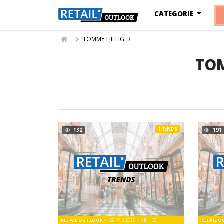
CATEGORIE
TOMMY HILFIGER
TOM
TRENDS
132
191
RETAIL OUTLOOK
29 JULI 2019
132
RETAIL 