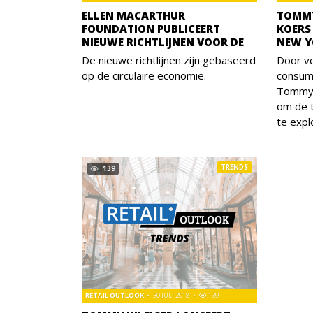
ELLEN MACARTHUR
TOMMY
FOUNDATION PUBLICEERT
KOERS
NIEUWE RICHTLIJNEN VOOR DE
NEW Y
De nieuwe richtlijnen zijn gebaseerd
Door v
op de circulaire economie.
consum
Tommy H
om de t
te expl
TRENDS
139
RETAIL OUTLOOK
30 JULI 2018
139