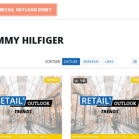
RETAIL OUTLOOK EVENT
MY HILFIGER
SORTEER:
DATUM
BEKEKEN
LIKES
TRENDS
TRE
141
OUTLOOK
27 MAART 2019
191
RETAIL OUTLOOK
11 DECEMBER 2018
1