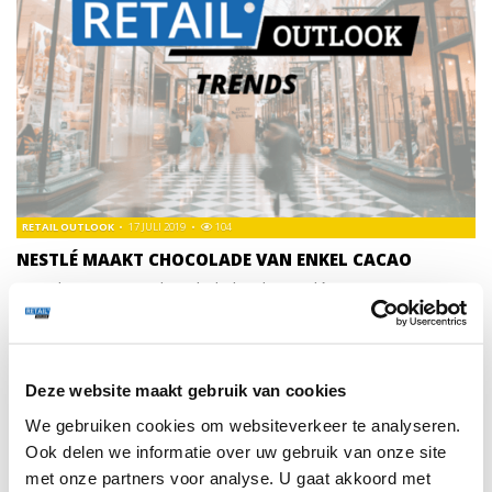
RETAIL OUTLOOK
17 JULI 2019
104
NESTLÉ MAAKT CHOCOLADE VAN ENKEL CACAO
Met deze nieuwe chocolade biedt Nestlé
chocoladeliefhebbers een nieuwe chocolade die volledig is
gemaakt van de cacaovrucht zonder toevoeging van
geraffineerde suiker.
Deze website maakt gebruik van cookies
We gebruiken cookies om websiteverkeer te analyseren.
TRENDS
134
Ook delen we informatie over uw gebruik van onze site
met onze partners voor analyse. U gaat akkoord met