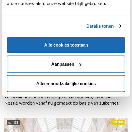
onze cookies als u onze website blijft gebruiken.
Details tonen
Alle cookies toestaan
Aanpassen
RETAIL OUTLOOK
17 MAART 2021
134
NESTLÉ MAAKT PLASTIC VERPAKKINGEN VAN
Alleen noodzakelijke cookies
SUIKERRIET
Verschillende deksels en lepels van voedingsfabrikant
Nestlé worden vanaf nu gemaakt op basis van suikerriet.
TRENDS
135